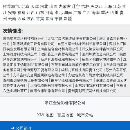
推荐城市:
北京
天津
河北
山西
内蒙古
辽宁
吉林
黑龙江
上海
江苏
浙
江
安徽
福建
江西
山东
河南
湖北
湖南
广东
广西
海南
重庆
四川
贵
州
云南
西藏
陕西
甘肃
青海
宁夏
新疆
友情链接:
陕西星丰网络科技有限公司
|
无锡宝瑞汽车维修服务有限公司
|
庆元县森科达鞋业
公司
|
淄博晟搪化工设备有限公司
|
东莞市诺全硅橡胶制品有限公司
|
深圳市汇国
源实业发展有限公司
|
上海鑫钻合金材料有限公司
|
武汉铭云法律咨询有限公司
|
上海雅廖科技有限公司
|
濮阳县正丰商贸有限公司
|
沧州坤腾管道有限公司
|
陕西
泽曼园林景观有限公司
|
新昌县海盈机械有限公司
|
桥西区都市家电维修中心
|
沈
阳龙汇泉不锈钢制品有限公司
|
东莞市东城星辰软件开发工作室
|
山东金瑞电源设
备有限公司
|
青海源尊工贸有限公司
|
成都兆研科技有限责任公司
|
苏州汽车开锁
公司
|
安平县阔安金属丝网制造有限公司
|
安徽省巢湖市腾辉水泥机械有限公司
|
泰州市远望换热设备有限公司
|
曲阜华圣机械设备有限公司
|
溆浦县金香高山云雾
绿茶专业合作社
|
上海锟泽医药科技有限公司
|
山东领翔新材料有限公司
|
苍梧县
六堡山塘岐茶厂
|
南阳金缘影像有限公司
|
贵州贵彩云贸网络科技有限公司
|
浙江金缘影像有限公司
XML地图
百度地图
城市分站
公司简介