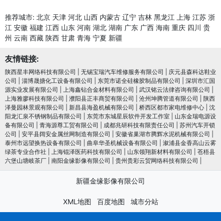
推荐城市:
北京
天津
河北
山西
内蒙古
辽宁
吉林
黑龙江
上海
江苏
浙
江
安徽
福建
江西
山东
河南
湖北
湖南
广东
广西
海南
重庆
四川
贵
州
云南
西藏
陕西
甘肃
青海
宁夏
新疆
友情链接:
陕西星丰网络科技有限公司
|
无锡宝瑞汽车维修服务有限公司
|
庆元县森科达鞋业
公司
|
淄博晟搪化工设备有限公司
|
东莞市诺全硅橡胶制品有限公司
|
深圳市汇国
源实业发展有限公司
|
上海鑫钻合金材料有限公司
|
武汉铭云法律咨询有限公司
|
上海雅廖科技有限公司
|
濮阳县正丰商贸有限公司
|
沧州坤腾管道有限公司
|
陕西
泽曼园林景观有限公司
|
新昌县海盈机械有限公司
|
桥西区都市家电维修中心
|
沈
阳龙汇泉不锈钢制品有限公司
|
东莞市东城星辰软件开发工作室
|
山东金瑞电源设
备有限公司
|
青海源尊工贸有限公司
|
成都兆研科技有限责任公司
|
苏州汽车开锁
公司
|
安平县阔安金属丝网制造有限公司
|
安徽省巢湖市腾辉水泥机械有限公司
|
泰州市远望换热设备有限公司
|
曲阜华圣机械设备有限公司
|
溆浦县金香高山云雾
绿茶专业合作社
|
上海锟泽医药科技有限公司
|
山东领翔新材料有限公司
|
苍梧县
六堡山塘岐茶厂
|
南阳金缘影像有限公司
|
贵州贵彩云贸网络科技有限公司
|
新疆金缘影像有限公司
XML地图
百度地图
城市分站