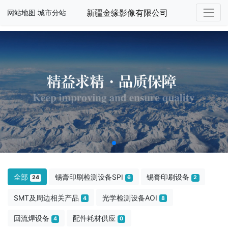
新疆金缘影像有限公司
网站地图
城市分站
全部
锡膏印刷检测设备SPI
锡膏印刷设备
24
6
2
SMT及周边相关产品
光学检测设备AOI
4
8
回流焊设备
配件耗材供应
4
0