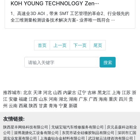
KOH YOUNG TECHNOLOGY Zen···
1、高速全3D AOI，带来 SMT 工艺管理的革命2、行业领先的
全三维测量检测设备技术解决方案- 业界唯一既符合 ···
首页
上一页
下一页
尾页
搜索
推荐城市:
北京
天津
河北
山西
内蒙古
辽宁
吉林
黑龙江
上海
江苏
浙
江
安徽
福建
江西
山东
河南
湖北
湖南
广东
广西
海南
重庆
四川
贵
州
云南
西藏
陕西
甘肃
青海
宁夏
新疆
友情链接:
陕西星丰网络科技有限公司
|
无锡宝瑞汽车维修服务有限公司
|
庆元县森科达鞋业
公司
|
淄博晟搪化工设备有限公司
|
东莞市诺全硅橡胶制品有限公司
|
深圳市汇国
源实业发展有限公司
|
上海鑫钻合金材料有限公司
|
武汉铭云法律咨询有限公司
|