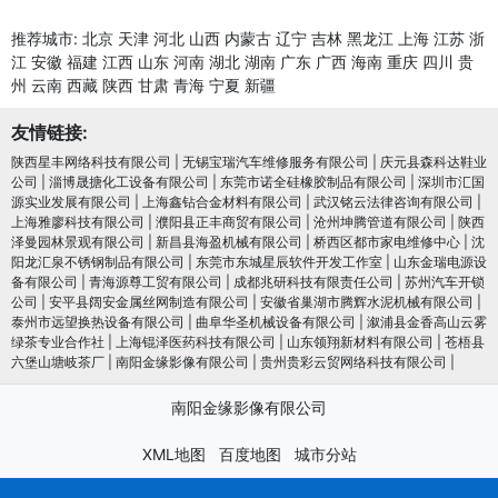
推荐城市:
北京
天津
河北
山西
内蒙古
辽宁
吉林
黑龙江
上海
江苏
浙
江
安徽
福建
江西
山东
河南
湖北
湖南
广东
广西
海南
重庆
四川
贵
州
云南
西藏
陕西
甘肃
青海
宁夏
新疆
友情链接:
陕西星丰网络科技有限公司
|
无锡宝瑞汽车维修服务有限公司
|
庆元县森科达鞋业
公司
|
淄博晟搪化工设备有限公司
|
东莞市诺全硅橡胶制品有限公司
|
深圳市汇国
源实业发展有限公司
|
上海鑫钻合金材料有限公司
|
武汉铭云法律咨询有限公司
|
上海雅廖科技有限公司
|
濮阳县正丰商贸有限公司
|
沧州坤腾管道有限公司
|
陕西
泽曼园林景观有限公司
|
新昌县海盈机械有限公司
|
桥西区都市家电维修中心
|
沈
阳龙汇泉不锈钢制品有限公司
|
东莞市东城星辰软件开发工作室
|
山东金瑞电源设
备有限公司
|
青海源尊工贸有限公司
|
成都兆研科技有限责任公司
|
苏州汽车开锁
公司
|
安平县阔安金属丝网制造有限公司
|
安徽省巢湖市腾辉水泥机械有限公司
|
泰州市远望换热设备有限公司
|
曲阜华圣机械设备有限公司
|
溆浦县金香高山云雾
绿茶专业合作社
|
上海锟泽医药科技有限公司
|
山东领翔新材料有限公司
|
苍梧县
六堡山塘岐茶厂
|
南阳金缘影像有限公司
|
贵州贵彩云贸网络科技有限公司
|
南阳金缘影像有限公司
XML地图
百度地图
城市分站