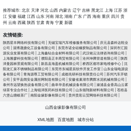
推荐城市:
北京
天津
河北
山西
内蒙古
辽宁
吉林
黑龙江
上海
江苏
浙
江
安徽
福建
江西
山东
河南
湖北
湖南
广东
广西
海南
重庆
四川
贵
州
云南
西藏
陕西
甘肃
青海
宁夏
新疆
友情链接:
陕西星丰网络科技有限公司
|
无锡宝瑞汽车维修服务有限公司
|
庆元县森科达鞋业
公司
|
淄博晟搪化工设备有限公司
|
东莞市诺全硅橡胶制品有限公司
|
深圳市汇国
源实业发展有限公司
|
上海鑫钻合金材料有限公司
|
武汉铭云法律咨询有限公司
|
上海雅廖科技有限公司
|
濮阳县正丰商贸有限公司
|
沧州坤腾管道有限公司
|
陕西
泽曼园林景观有限公司
|
新昌县海盈机械有限公司
|
桥西区都市家电维修中心
|
沈
阳龙汇泉不锈钢制品有限公司
|
东莞市东城星辰软件开发工作室
|
山东金瑞电源设
备有限公司
|
青海源尊工贸有限公司
|
成都兆研科技有限责任公司
|
苏州汽车开锁
公司
|
安平县阔安金属丝网制造有限公司
|
安徽省巢湖市腾辉水泥机械有限公司
|
泰州市远望换热设备有限公司
|
曲阜华圣机械设备有限公司
|
溆浦县金香高山云雾
绿茶专业合作社
|
上海锟泽医药科技有限公司
|
山东领翔新材料有限公司
|
苍梧县
六堡山塘岐茶厂
|
南阳金缘影像有限公司
|
贵州贵彩云贸网络科技有限公司
|
山西金缘影像有限公司
XML地图
百度地图
城市分站