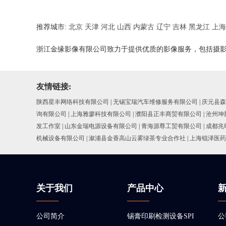
推荐城市:
北京
天津
河北
山西
内蒙古
辽宁
吉林
黑龙江
上海
浙江金缘影像有限公司致力于提供优质的影像服务，包括摄
友情链接:
陕西星丰网络科技有限公司
|
无锡宝瑞汽车维修服务有限公司
|
庆元县森
询有限公司
|
上海雅廖科技有限公司
|
濮阳县正丰商贸有限公司
|
沧州坤
发工作室
|
山东金瑞电源设备有限公司
|
青海源尊工贸有限公司
|
成都兆
机械设备有限公司
|
溆浦县金香高山云雾绿茶专业合作社
|
上海锟泽医药
关于我们
产品中心
公司简介
锡膏印刷检测设备SPI
公