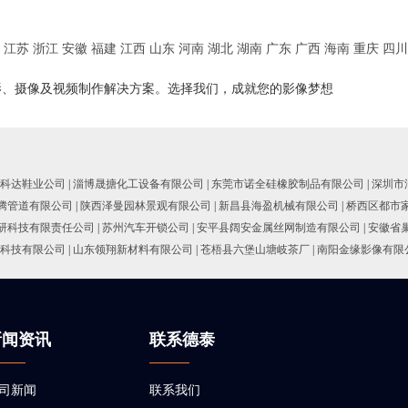
江苏
浙江
安徽
福建
江西
山东
河南
湖北
湖南
广东
广西
海南
重庆
四川
影、摄像及视频制作解决方案。选择我们，成就您的影像梦想
科达鞋业公司
|
淄博晟搪化工设备有限公司
|
东莞市诺全硅橡胶制品有限公司
|
深圳市
腾管道有限公司
|
陕西泽曼园林景观有限公司
|
新昌县海盈机械有限公司
|
桥西区都市
研科技有限责任公司
|
苏州汽车开锁公司
|
安平县阔安金属丝网制造有限公司
|
安徽省
科技有限公司
|
山东领翔新材料有限公司
|
苍梧县六堡山塘岐茶厂
|
南阳金缘影像有限
新闻资讯
联系德泰
司新闻
联系我们