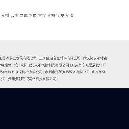
贵州
云南
西藏
陕西
甘肃
青海
宁夏
新疆
汇国源实业发展有限公司
|
上海鑫钻合金材料有限公司
|
武汉铭云法律咨
家电维修中心
|
沈阳龙汇泉不锈钢制品有限公司
|
东莞市东城星辰软件开
巢湖市腾辉水泥机械有限公司
|
泰州市远望换热设备有限公司
|
曲阜华圣
公司
|
贵州贵彩云贸网络科技有限公司
|