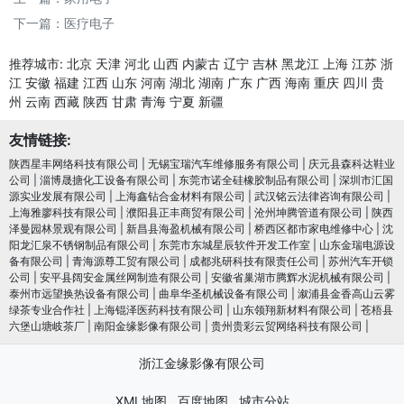
下一篇：
医疗电子
推荐城市:
北京
天津
河北
山西
内蒙古
辽宁
吉林
黑龙江
上海
江苏
浙
江
安徽
福建
江西
山东
河南
湖北
湖南
广东
广西
海南
重庆
四川
贵
州
云南
西藏
陕西
甘肃
青海
宁夏
新疆
友情链接:
陕西星丰网络科技有限公司
|
无锡宝瑞汽车维修服务有限公司
|
庆元县森科达鞋业
公司
|
淄博晟搪化工设备有限公司
|
东莞市诺全硅橡胶制品有限公司
|
深圳市汇国
源实业发展有限公司
|
上海鑫钻合金材料有限公司
|
武汉铭云法律咨询有限公司
|
上海雅廖科技有限公司
|
濮阳县正丰商贸有限公司
|
沧州坤腾管道有限公司
|
陕西
泽曼园林景观有限公司
|
新昌县海盈机械有限公司
|
桥西区都市家电维修中心
|
沈
阳龙汇泉不锈钢制品有限公司
|
东莞市东城星辰软件开发工作室
|
山东金瑞电源设
备有限公司
|
青海源尊工贸有限公司
|
成都兆研科技有限责任公司
|
苏州汽车开锁
公司
|
安平县阔安金属丝网制造有限公司
|
安徽省巢湖市腾辉水泥机械有限公司
|
泰州市远望换热设备有限公司
|
曲阜华圣机械设备有限公司
|
溆浦县金香高山云雾
绿茶专业合作社
|
上海锟泽医药科技有限公司
|
山东领翔新材料有限公司
|
苍梧县
六堡山塘岐茶厂
|
南阳金缘影像有限公司
|
贵州贵彩云贸网络科技有限公司
|
浙江金缘影像有限公司
XML地图
百度地图
城市分站