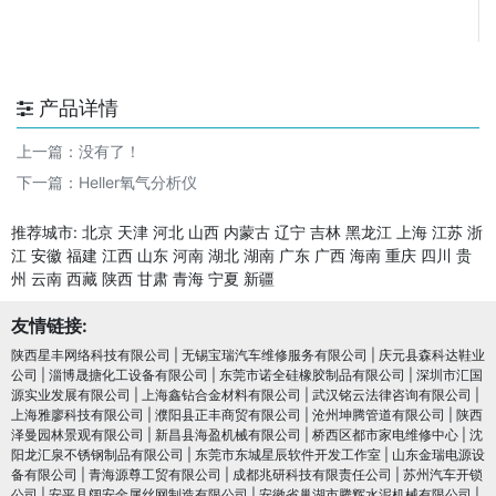
产品详情
上一篇：没有了！
下一篇：
Heller氧气分析仪
推荐城市:
北京
天津
河北
山西
内蒙古
辽宁
吉林
黑龙江
上海
江苏
浙
江
安徽
福建
江西
山东
河南
湖北
湖南
广东
广西
海南
重庆
四川
贵
州
云南
西藏
陕西
甘肃
青海
宁夏
新疆
友情链接:
陕西星丰网络科技有限公司
|
无锡宝瑞汽车维修服务有限公司
|
庆元县森科达鞋业
公司
|
淄博晟搪化工设备有限公司
|
东莞市诺全硅橡胶制品有限公司
|
深圳市汇国
源实业发展有限公司
|
上海鑫钻合金材料有限公司
|
武汉铭云法律咨询有限公司
|
上海雅廖科技有限公司
|
濮阳县正丰商贸有限公司
|
沧州坤腾管道有限公司
|
陕西
泽曼园林景观有限公司
|
新昌县海盈机械有限公司
|
桥西区都市家电维修中心
|
沈
阳龙汇泉不锈钢制品有限公司
|
东莞市东城星辰软件开发工作室
|
山东金瑞电源设
备有限公司
|
青海源尊工贸有限公司
|
成都兆研科技有限责任公司
|
苏州汽车开锁
公司
|
安平县阔安金属丝网制造有限公司
|
安徽省巢湖市腾辉水泥机械有限公司
|