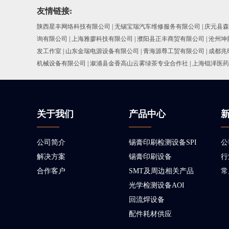
友情链接:
陕西星丰网络科技有限公司
|
无锡宝瑞汽车维修服务有限公司
|
庆元县森
询有限公司
|
上海雅廖科技有限公司
|
濮阳县正丰商贸有限公司
|
沧州坤
发工作室
|
山东金瑞电源设备有限公司
|
青海源尊工贸有限公司
|
成都兆
机械设备有限公司
|
溆浦县金香高山云雾绿茶专业合作社
|
上海锟泽医药
关于我们
产品中心
公司简介
锡膏印刷检测设备SPI
公
解决方案
锡膏印刷设备
行
合作客户
SMT及周边相关产品
常
光学检测设备AOI
回流焊设备
配件耗材供应