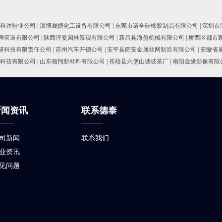
科达鞋业公司
|
淄博晟搪化工设备有限公司
|
东莞市诺全硅橡胶制品有限公司
|
深圳市
腾管道有限公司
|
陕西泽曼园林景观有限公司
|
新昌县海盈机械有限公司
|
桥西区都市
研科技有限责任公司
|
苏州汽车开锁公司
|
安平县阔安金属丝网制造有限公司
|
安徽省
科技有限公司
|
山东领翔新材料有限公司
|
苍梧县六堡山塘岐茶厂
|
南阳金缘影像有限
新闻资讯
联系德泰
司新闻
联系我们
业资讯
见问题