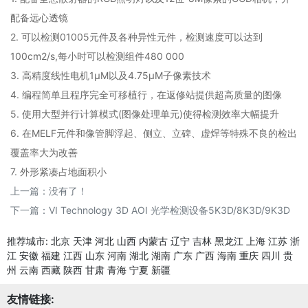
配备远心透镜
2. 可以检测01005元件及各种异性元件，检测速度可以达到
100cm2/s,每小时可以检测组件480 000
3. 高精度线性电机1μM以及4.75μM子像素技术
4. 编程简单且程序完全可移植行，在返修站提供超高质量的图像
5. 使用大型并行计算模式(图像处理单元)使得检测效率大幅提升
6. 在MELF元件和像管脚浮起、侧立、立碑、虚焊等特殊不良的检出
覆盖率大为改善
7. 外形紧凑占地面积小
上一篇：没有了！
下一篇：
VI Technology 3D AOI 光学检测设备5K3D/8K3D/9K3D
推荐城市:
北京
天津
河北
山西
内蒙古
辽宁
吉林
黑龙江
上海
江苏
浙
江
安徽
福建
江西
山东
河南
湖北
湖南
广东
广西
海南
重庆
四川
贵
州
云南
西藏
陕西
甘肃
青海
宁夏
新疆
友情链接: