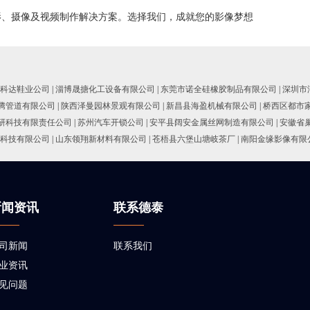
影、摄像及视频制作解决方案。选择我们，成就您的影像梦想
科达鞋业公司
|
淄博晟搪化工设备有限公司
|
东莞市诺全硅橡胶制品有限公司
|
深圳市
腾管道有限公司
|
陕西泽曼园林景观有限公司
|
新昌县海盈机械有限公司
|
桥西区都市
研科技有限责任公司
|
苏州汽车开锁公司
|
安平县阔安金属丝网制造有限公司
|
安徽省
科技有限公司
|
山东领翔新材料有限公司
|
苍梧县六堡山塘岐茶厂
|
南阳金缘影像有限
新闻资讯
联系德泰
司新闻
联系我们
业资讯
见问题