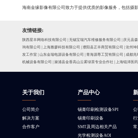
海南金缘影像有限公司致力于提供优质的影像服务，包括摄
友情链接:
陕西星丰网络科技有限公司
|
无锡宝瑞汽车维修服务有限公司
|
庆元县森
询有限公司
|
上海雅廖科技有限公司
|
濮阳县正丰商贸有限公司
|
沧州坤
发工作室
|
山东金瑞电源设备有限公司
|
青海源尊工贸有限公司
|
成都兆
机械设备有限公司
|
溆浦县金香高山云雾绿茶专业合作社
|
上海锟泽医药
关于我们
产品中心
公司简介
锡膏印刷检测设备SPI
公
解决方案
锡膏印刷设备
行
合作客户
SMT及周边相关产品
常
光学检测设备AOI